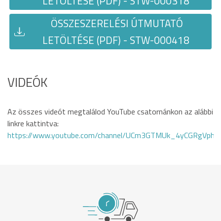
LETÖLTÉSE (PDF) - STW-000318
ÖSSZESZERELÉSI ÚTMUTATÓ
LETÖLTÉSE (PDF) - STW-000418
VIDEÓK
Az összes videót megtalálod YouTube csatornánkon az alábbi
linkre kattintva:
https://www.youtube.com/channel/UCm3GTMUk_4yCGRgVphi