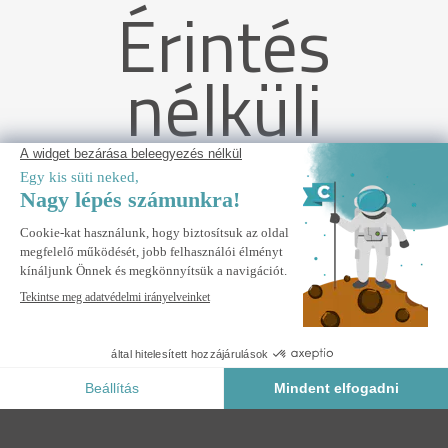
Érintés
nélküli
szállítás
FAZZIO 3x2,5m bézs félkazettás motoros napellenző
mennyezeti rögzítéssel
FIGYELMEZTESS
Értesítsen, ha ez a termék újra raktáron lesz.
Biztonságos Fizetés