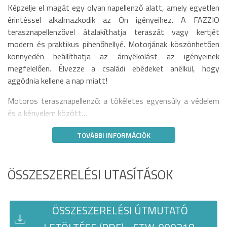
Képzelje el magát egy olyan napellenző alatt, amely egyetlen
érintéssel alkalmazkodik az Ön igényeihez. A FAZZIO
terasznapellenzővel átalakíthatja teraszát vagy kertjét
modern és praktikus pihenőhellyé. Motorjának köszönhetően
könnyedén beállíthatja az árnyékolást az igényeinek
megfelelően. Élvezze a családi ebédeket anélkül, hogy
aggódnia kellene a nap miatt!
Motoros terasznapellenző: a tökéletes egyensúly a védelem
és a kényelem között…
TOVÁBBI INFORMÁCIÓK
ÖSSZESZERELÉSI UTASÍTÁSOK
ÖSSZESZERELÉSI ÚTMUTATÓ