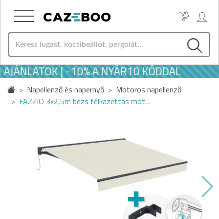
 AJÁNLATOK | -10% A NYÁR10 KÓDDAL
Napellenző és napernyő
Motoros napellenző
FAZZIO 3x2,5m bézs félkazettás mot…