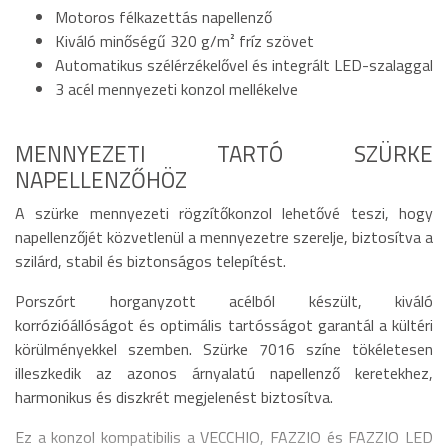
Motoros félkazettás napellenző
Kiváló minőségű 320 g/m² fríz szövet
Automatikus szélérzékelővel és integrált LED-szalaggal
3 acél mennyezeti konzol mellékelve
MENNYEZETI TARTÓ SZÜRKE
NAPELLENZŐHÖZ
A szürke mennyezeti rögzítőkonzol lehetővé teszi, hogy
napellenzőjét közvetlenül a mennyezetre szerelje, biztosítva a
szilárd, stabil és biztonságos telepítést.
Porszórt horganyzott acélból készült, kiváló
korrózióállóságot és optimális tartósságot garantál a kültéri
körülményekkel szemben. Szürke 7016 színe tökéletesen
illeszkedik az azonos árnyalatú napellenző keretekhez,
harmonikus és diszkrét megjelenést biztosítva.
Ez a konzol kompatibilis a VECCHIO, FAZZIO és FAZZIO LED