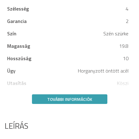
Szélesség
4
Garancia
2
Szín
Szén szürke
Magasság
19.8
Hosszúság
10
Ügy
Horganyzott öntött acél
Utasítás
Köszi
TOVÁBBI INFORMÁCIÓK
LEÍRÁS