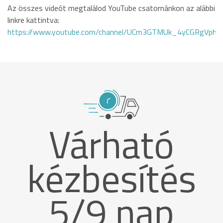
Az összes videót megtalálod YouTube csatornánkon az alábbi
linkre kattintva:
https://www.youtube.com/channel/UCm3GTMUk_4yCGRgVphi
Várható
kézbesítés
5/9 nap