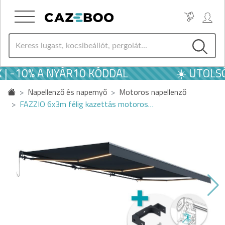
 | -10% A NYÁR10 KÓDDAL
☀️ UTOLSÓ
Napellenző és napernyő
Motoros napellenző
FAZZIO 6x3m félig kazettás motoros…