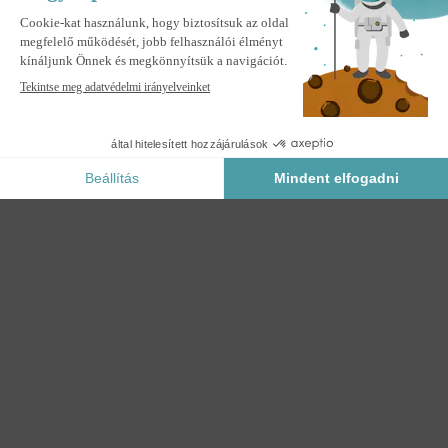
szállítás
FAZZIO 6x3m félig kazettás motoros LED napellenző szürke
szövettel és mennyezeti rögzítése
FIGYELMEZTESS
Értesítsen, ha ez a termék újra raktáron lesz.
Biztonságos Fizetés