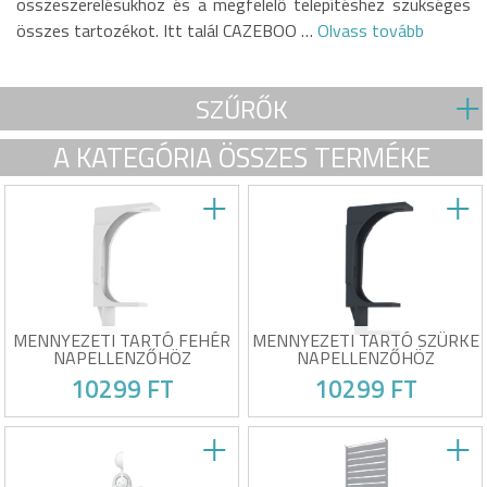
összeszerelésükhöz és a megfelelő telepítéshez szükséges
összes tartozékot. Itt talál CAZEBOO …
Olvass tovább
SZŰRŐK
A KATEGÓRIA ÖSSZES TERMÉKE
MENNYEZETI TARTÓ FEHÉR
MENNYEZETI TARTÓ SZÜRKE
NAPELLENZŐHÖZ
NAPELLENZŐHÖZ
10299 FT
10299 FT
Anyag: Porszórt horganyzott
Anyag: Porszórt horganyzott
acél
acél
Méretek: 198 x 100 x 45 mm
Méretek: 198 x 100 x 45 mm
Szín: Fehér 9016
Szín: Szürke 7016
Várható kézbesítés 17/08 és 21/08
Várható kézbesítés 17/08 és 21/08