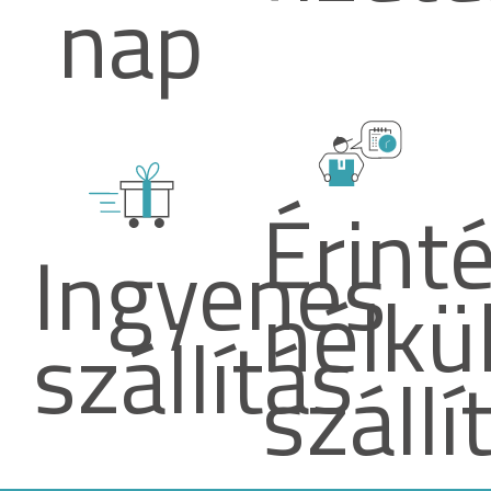
nap
Érint
Ingyenes
nélkül
szállítás
szállí