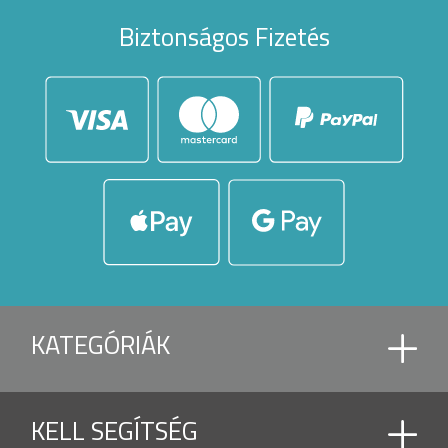
Biztonságos Fizetés
KATEGÓRIÁK
BIOKLIMATIKUS PERGOLA
KELL SEGÍTSÉG
CANTILEVER PARASOLS