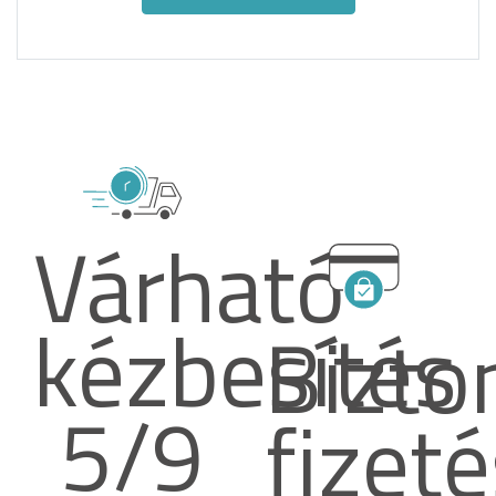
Várható
kézbesítés
Bizto
5/9
fizet