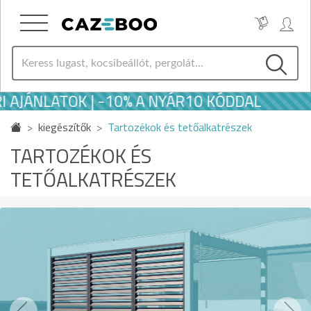
JÁNLATOK | -10% A NYÁR10 KÓDDAL
kiegészítők
Tartozékok és tetőalkatrészek
TARTOZÉKOK ÉS
TETŐALKATRÉSZEK