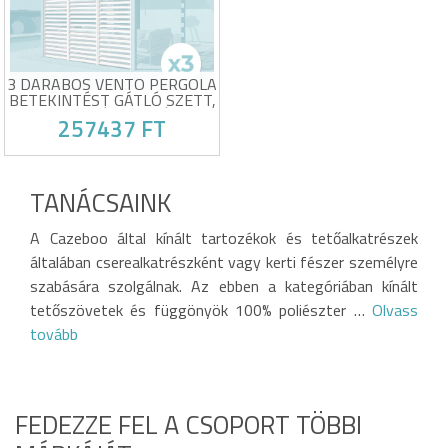
Masszív horganyzott acél váz
Oldalsó betekintést gátló
Árnyékot és magánéletet
rács a fokozott magánéletért
biztosít pergolájának
Egyik oldalt teljesen lezárja,
akár 3 m-ig
3 DARABOS VENTO PERGOLA
BETEKINTÉST GÁTLÓ SZETT,
92 CM, FEHÉR ALUMÍNIUM
257437 FT
LAMELLÁS LÉCEKKEL - PIANA
BIOKLIMATIKUS
PERGOLÁHOZ
3 db-os VENTO 92 cm-es
betekintést gátló roló szett
TANÁCSAINK
Alumínium és horganyzott
acél keret
Saját sikerének áldozata!
Oldalsó betekintést gátló
A Cazeboo által kínált tartozékok és tetőalkatrészek
rács a fokozott magánéletért
Egyik oldalt teljesen lezárja,
általában cserealkatrészként vagy kerti fészer személyre
akár 3 m-ig
szabására szolgálnak. Az ebben a kategóriában kínált
tetőszövetek és függönyök 100% poliészter …
Olvass
tovább
FEDEZZE FEL A CSOPORT TÖBBI