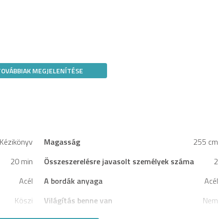
TOVÁBBIAK MEGJELENÍTÉSE
Kézikönyv
Magasság
255 cm
20 min
Összeszerelésre javasolt személyek száma
2
Acél
A bordák anyaga
Acél
Köszi
Világítás benne van
Nem