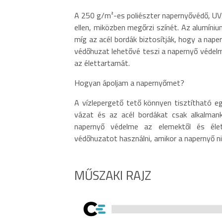
A 250 g/m²-es poliészter napernyővédő, UV5
ellen, miközben megőrzi színét. Az alumíniu
míg az acél bordák biztosítják, hogy a nape
védőhuzat lehetővé teszi a napernyő védelm
az élettartamát.
Hogyan ápoljam a napernyőmet?
A vízlepergető tető könnyen tisztítható e
vázat és az acél bordákat csak alkalmank
napernyő védelme az elemektől és élet
védőhuzatot használni, amikor a napernyő ni
MŰSZAKI RAJZ