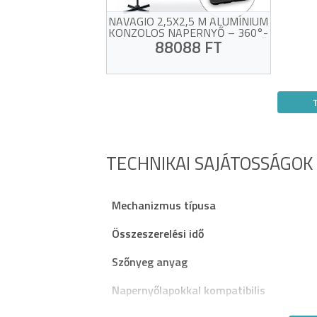
NAVAGIO 2,5X2,5 M ALUMÍNIUM
KONZOLOS NAPERNYŐ – 360°-
BAN FORGATHATÓ, DÖNTHETŐ,
88088 FT
BÉZS + BALLASZTLAPOK
UV-álló bézs színű szövet
360°-os forgatás és
állítható dőlésszög
Masszív alumínium keret
Saját sikerének áldozata!
Súlypárnák és védőhuzat
mellékelve
TECHNIKAI SAJÁTOSSÁGOK
Mechanizmus típusa
Összeszerelési idő
Szőnyeg anyag
Napernyőlapokkal kompatibilis