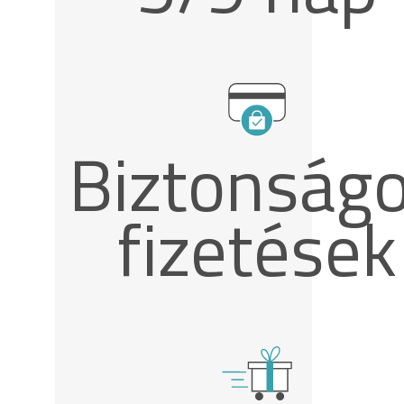
Biztonság
fizetések