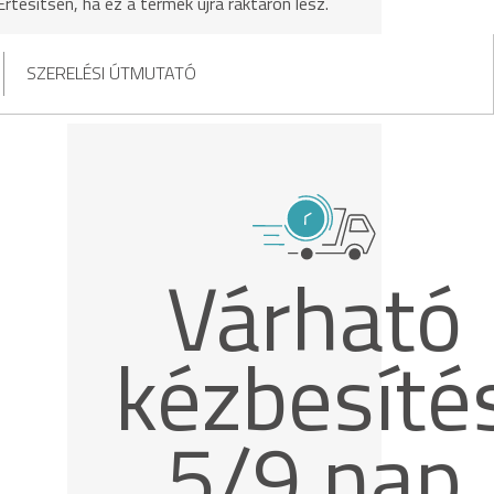
Értesítsen, ha ez a termék újra raktáron lesz.
SZERELÉSI ÚTMUTATÓ
Várható
kézbesíté
5/9 nap