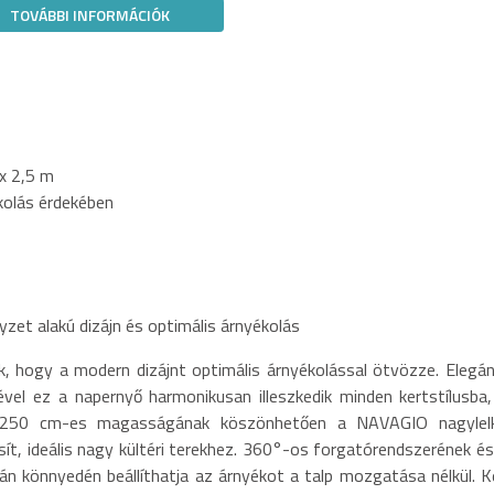
TOVÁBBI INFORMÁCIÓK
x 2,5 m
olás érdekében
et alakú dizájn és optimális árnyékolás
, hogy a modern dizájnt optimális árnyékolással ötvözze. Elegán
ével ez a napernyő harmonikusan illeszkedik minden kertstílusba,
g. 250 cm-es magasságának köszönhetően a NAVAGIO nagylel
ít, ideális nagy kültéri terekhez. 360°-os forgatórendszerének és
 könnyedén beállíthatja az árnyékot a talp mozgatása nélkül. K