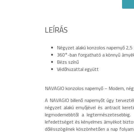
LEÍRÁS
Négyzet alakú konzolos napernyő 2,5 
360°-ban forgatható a könnyű árnyék
Bézs színű
Védőhuzattal együtt
NAVAGIO konzolos napernyő – Modern, négyz
A NAVAGIO billenő napernyőt úgy tervezték
négyzet alakú ernyőjével és antracit keret
legmodernebbtől a legtermészetesebbi
lefedettséget és kényelmes árnyékot biztos
dőlésszögének köszönhetően a nap folyamán