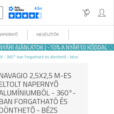
NAPERNYŐ
KIEGÉSZÍTŐK
AJÁNLATOK | -10% A NYÁR10 KÓDDAL
ól - 360°-ban forgatható és dönthető - bézs
NAVAGIO 2,5X2,5 M-ES
ELTOLT NAPERNYŐ
ALUMÍNIUMBÓL - 360°-
BAN FORGATHATÓ ÉS
DÖNTHETŐ - BÉZS