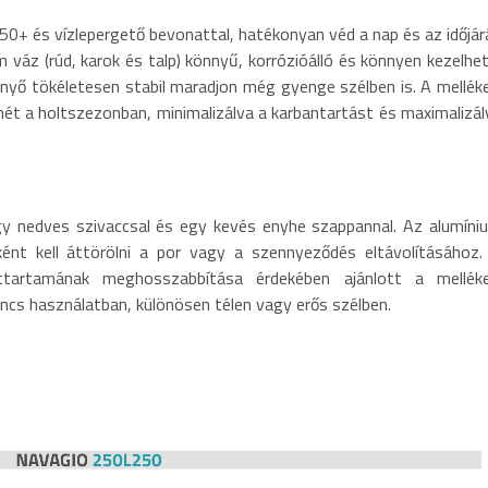
0+ és vízlepergető bevonattal, hatékonyan véd a nap és az időjár
m váz (rúd, karok és talp) könnyű, korrózióálló és könnyen kezelhet
rnyő tökéletesen stabil maradjon még gyenge szélben is. A melléke
ét a holtszezonban, minimalizálva a karbantartást és maximalizál
gy nedves szivaccsal és egy kevés enyhe szappannal. Az alumíni
ént kell áttörölni a por vagy a szennyeződés eltávolításához.
tartamának meghosszabbítása érdekében ajánlott a melléke
ncs használatban, különösen télen vagy erős szélben.