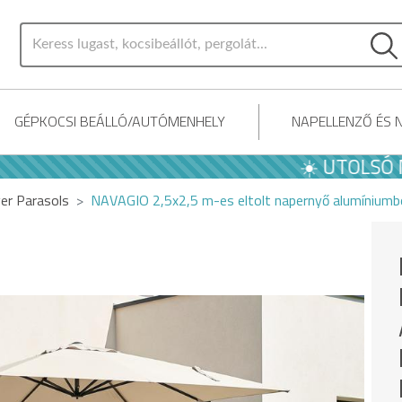
GÉPKOCSI BEÁLLÓ/AUTÓMENHELY
NAPELLENZŐ ÉS 
☀️ UTOLSÓ NYÁRI 
ver Parasols
NAVAGIO 2,5x2,5 m-es eltolt napernyő alumíniumb