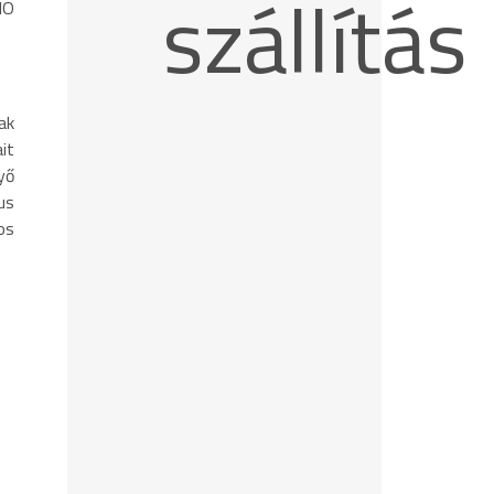
szállítás
IO
ak
it
yő
us
os