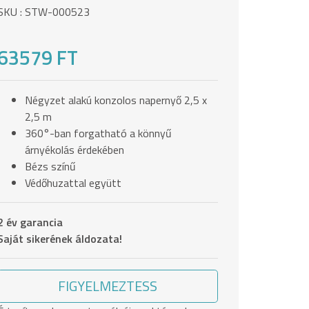
SKU : STW-000523
63579 FT
Négyzet alakú konzolos napernyő 2,5 x
2,5 m
360°-ban forgatható a könnyű
árnyékolás érdekében
Bézs színű
Védőhuzattal együtt
2 év garancia
Saját sikerének áldozata!
FIGYELMEZTESS