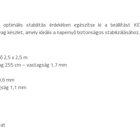
optimális stabilitás érdekében egészítse ki a beállítást KE
g készlet, amely ideális a napernyő biztonságos stabilizálásához.
ő 2,5 x 2,5 m
ság 255 cm – vastagság 1,7 mm
 0,6 mm
agság 1,1 mm
zat