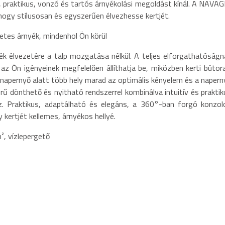
 praktikus, vonzó és tartós árnyékolási megoldást kínál. A NAVAG
hogy stílusosan és egyszerűen élvezhesse kertjét.
etes árnyék, mindenhol Ön körül
yék élvezetére a talp mozgatása nélkül. A teljes elforgathatóságn
 Ön igényeinek megfelelően állíthatja be, miközben kerti bútora
a napernyő alatt több hely marad az optimális kényelem és a napern
ű dönthető és nyitható rendszerrel kombinálva intuitív és praktik
hoz. Praktikus, adaptálható és elegáns, a 360°-ban forgó konzol
kertjét kellemes, árnyékos hellyé.
², vízlepergető