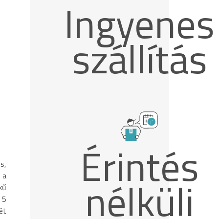
Ingyenes
szállítás
Érintés
s,
 a
nélküli
kű
 5
ét