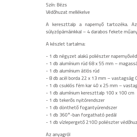
Szín: Bézs
Védőhuzat mellékelve
A kereszttalp a napernyő tartozéka. Az 
súlyzópárnáinkkal – 4 darabos fekete műanya
A készlet tartalma:
- 1 db négyzet alakú poliészter napernyővéd
- 1 db alumínium rúd 68 x 55 mm – magas
- 1 db alumínium átlós rúd
- 8 db acél borda 22 x 13 mm – vastagság
- 1 db csuklós fém kar 40 x 25 mm – vast
- 1 db alumínium kereszttalp 100 x 100 cm
- 1 db tekerős nyitórendszer
- 1 db dönthető fogantyúrendszer
- 1 db 360°-ban forgatható pedál
- 1 db vízlepergető 210D poliészter védőhu
Az anyagról