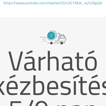
https://www.youtube.com/channel/UCm3GTMUk_4yCGRgVphi
Várható
kézbesíté