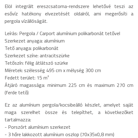
Elöl integrált ereszcsatorna-rendszere lehetővé teszi az
esővíz hatékony elvezetését oldalról, ami megerősíti a
pergola vízállóságát.
Leírás: Pergola / Carport alumínium polikarbonát tetővel
Szerkezet anyaga: alumínium
Tető anyaga: polikarbonát
Szerkezet színe: antracitszürke
Tetőszín: félig átlátszó szürke
Méretek: szélesség 495 cm x mélység 300 cm
Fedett terület: 15 m²
Átjáró magassága: minimum 225 cm és maximum 270 cm
(ferde tető)
Ez az alumínium pergola/kocsibeálló készlet, amelyet saját
maga szerelhet össze és telepíthet, a következőket
tartalmazza:
- Porszórt alumínium szerkezet
- 3 hőre lakkozott alumínium oszlop (70x35x0,8 mm)