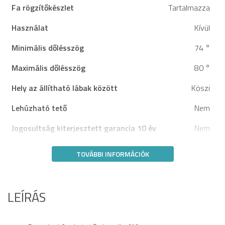
Fa rögzítőkészlet
Tartalmazza
Használat
Kívül
Minimális dőlésszög
74 °
Maximális dőlésszög
80 °
Hely az állítható lábak között
Köszi
Lehúzható tető
Nem
Jogosultság kiterjesztett garancia 10 év
Nem
TOVÁBBI INFORMÁCIÓK
LEÍRÁS