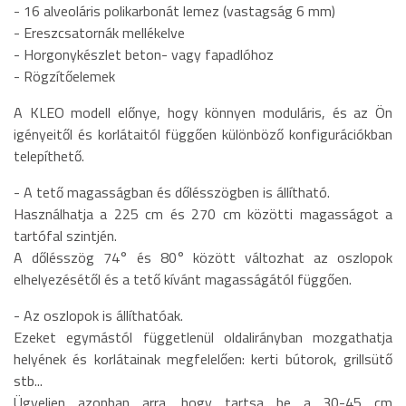
- 16 alveoláris polikarbonát lemez (vastagság 6 mm)
- Ereszcsatornák mellékelve
- Horgonykészlet beton- vagy fapadlóhoz
- Rögzítőelemek
A KLEO modell előnye, hogy könnyen moduláris, és az Ön
igényeitől és korlátaitól függően különböző konfigurációkban
telepíthető.
- A tető magasságban és dőlésszögben is állítható.
Használhatja a 225 cm és 270 cm közötti magasságot a
tartófal szintjén.
A dőlésszög 74° és 80° között változhat az oszlopok
elhelyezésétől és a tető kívánt magasságától függően.
- Az oszlopok is állíthatóak.
Ezeket egymástól függetlenül oldalirányban mozgathatja
helyének és korlátainak megfelelően: kerti bútorok, grillsütő
stb...
Ügyeljen azonban arra, hogy tartsa be a 30-45 cm