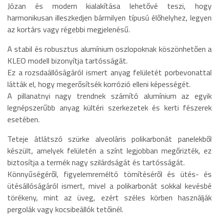
Józan és modern kialakítása lehetővé teszi, hogy
harmonikusan illeszkedjen bármilyen típusú élőhelyhez, legyen
az kortárs vagy régebbi megjelenésű.
A stabil és robusztus alumínium oszlopoknak köszönhetően a
KLEO modell bizonyítja tartósságát.
Ez a rozsdaállóságáról ismert anyag felületét porbevonattal
látták el, hogy megerősítsék korrózió elleni képességét.
A pillanatnyi nagy trendnek számító alumínium az egyik
legnépszerűbb anyag kültéri szerkezetek és kerti fészerek
esetében.
Teteje átlátszó szürke alveoláris polikarbonát panelekből
készült, amelyek felületén a színt legjobban megőrizték, ez
biztosítja a termék nagy szilárdságát és tartósságát.
Könnyűségéről, figyelemreméltó tömítéséről és ütés- és
ütésállóságáról ismert, mivel a polikarbonát sokkal kevésbé
törékeny, mint az üveg, ezért széles körben használják
pergolák vagy kocsibeállók tetőinél.