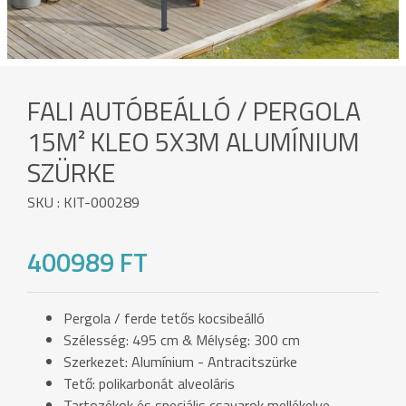
FALI AUTÓBEÁLLÓ / PERGOLA
15M² KLEO 5X3M ALUMÍNIUM
SZÜRKE
SKU : KIT-000289
400989 FT
Pergola / ferde tetős kocsibeálló
Szélesség: 495 cm & Mélység: 300 cm
Szerkezet: Alumínium - Antracitszürke
Tető: polikarbonát alveoláris
Tartozékok és speciális csavarok mellékelve