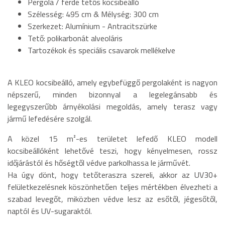
Pergola / ferde tetős kocsibeálló
Szélesség: 495 cm & Mélység: 300 cm
Szerkezet: Alumínium - Antracitszürke
Tető: polikarbonát alveoláris
Tartozékok és speciális csavarok mellékelve
A KLEO kocsibeálló, amely egybefüggő pergolaként is nagyon
népszerű, minden bizonnyal a legelegánsabb és
legegyszerűbb árnyékolási megoldás, amely terasz vagy
jármű lefedésére szolgál.
A közel 15 m²-es területet lefedő KLEO modell
kocsibeállóként lehetővé teszi, hogy kényelmesen, rossz
időjárástól és hőségtől védve parkolhassa le járművét.
Ha úgy dönt, hogy tetőteraszra szereli, akkor az UV30+
felületkezelésnek köszönhetően teljes mértékben élvezheti a
szabad levegőt, miközben védve lesz az esőtől, jégesőtől,
naptól és UV-sugaraktól.