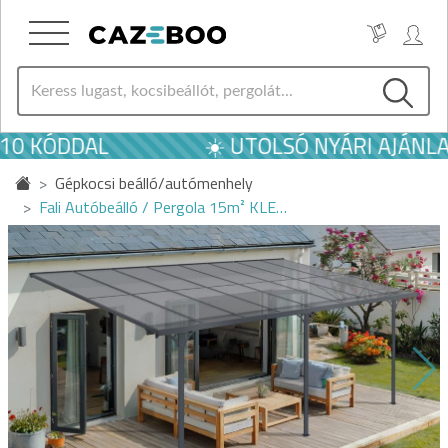
10 KÓDDAL
☀️ UTOLSÓ NYÁRI AJÁNLAT
Gépkocsi beálló/autómenhely
Fali Autóbeálló / Pergola 15m² KLE…