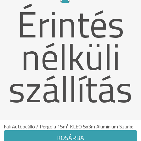
Érintés
nélküli
szállítás
Fali Autóbeálló / Pergola 15m² KLEO 5x3m Alumínium Szürke
KOSÁRBA