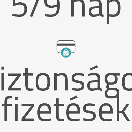
5/9 nap
iztonság
fizetések