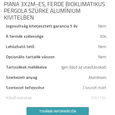
PIANA 3X2M-ES, FERDE BIOKLIMATIKUS
PERGOLA SZÜRKE ALUMÍNIUM
KIVITELBEN
Jogosultság kiterjesztett garancia 5 év
Nem
A termék szélessége
304
Lehúzható tető
Nem
Opcionális tartalék vászon
Nem
Tartozékok mellékelve
Igen (lásd az utasításokat)
Szerkezeti anyag
Alumínium
Szerkezet befejezése
Csiszolt matt
Külső méretek
304*196
TOVÁBBI INFORMÁCIÓK