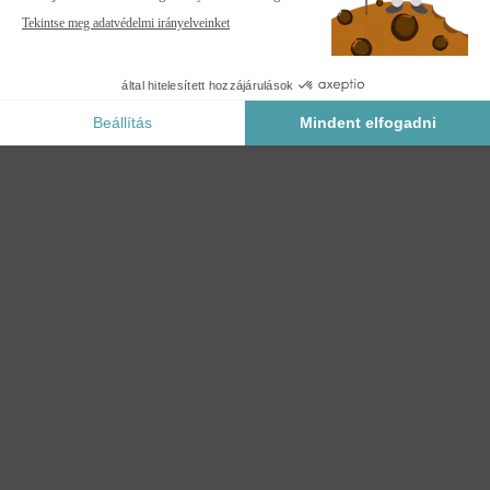
PIANA 3x2m-es, ferde, bioklimatikus pergola szürke
alumíniumból, behúzható rolóval a 3m-es oldalon
FIGYELMEZTESS
Értesítsen, ha ez a termék újra raktáron lesz.
Biztonságos Fizetés