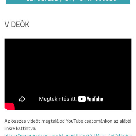
VIDEÓK
Az összes videót megtalálod YouTube csatornánkon az alábbi
linkre kattintva:
https://www.youtube.com/channel/UCm3GTMUk_4yCGRgVphi