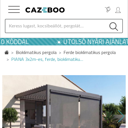
0 KÓDDAL
☀️ UTOLSÓ NYÁRI AJÁNLAT
Bioklimatikus pergola
Ferde bioklimatikus pergola
PIANA 3x2m-es, ferde, bioklimatiku…