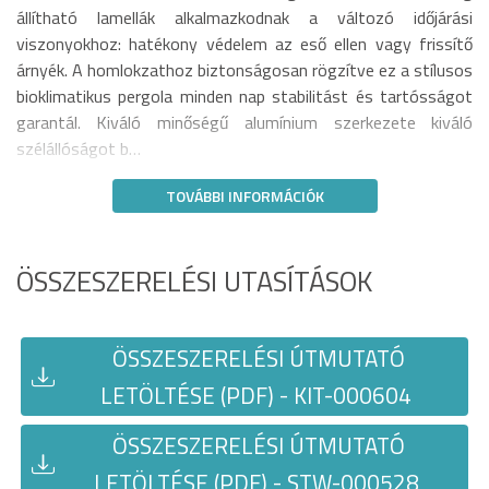
állítható lamellák alkalmazkodnak a változó időjárási
viszonyokhoz: hatékony védelem az eső ellen vagy frissítő
árnyék. A homlokzathoz biztonságosan rögzítve ez a stílusos
bioklimatikus pergola minden nap stabilitást és tartósságot
garantál. Kiváló minőségű alumínium szerkezete kiváló
szélállóságot b…
TOVÁBBI INFORMÁCIÓK
ÖSSZESZERELÉSI UTASÍTÁSOK
ÖSSZESZERELÉSI ÚTMUTATÓ
LETÖLTÉSE (PDF) - KIT-000604
ÖSSZESZERELÉSI ÚTMUTATÓ
LETÖLTÉSE (PDF) - STW-000528